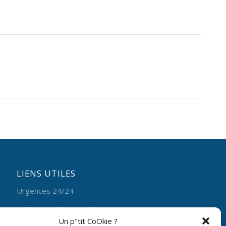
LIENS UTILES
Urgences 24/24
Régler ma facture en ligne
Un p"tit CoOkie ?