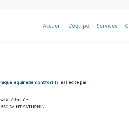
Accueil
L’équipe
Services
C
linique-equinedemontfort.fr
, est édité par :
abilité limitée
72650 SAINT SATURNIN